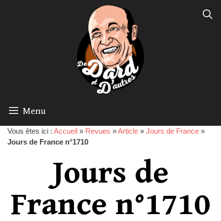
Menu
Vous êtes ici :
Accueil
»
Revues
»
Article
»
Jours de France
»
Jours de France n°1710
Jours de
France n°1710