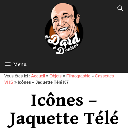
Menu
Vous êtes ici :
Accueil
»
Objets
»
Filmographie
»
Cassettes
VHS
»
Icônes – Jaquette Télé K7
Icônes –
Jaquette Télé