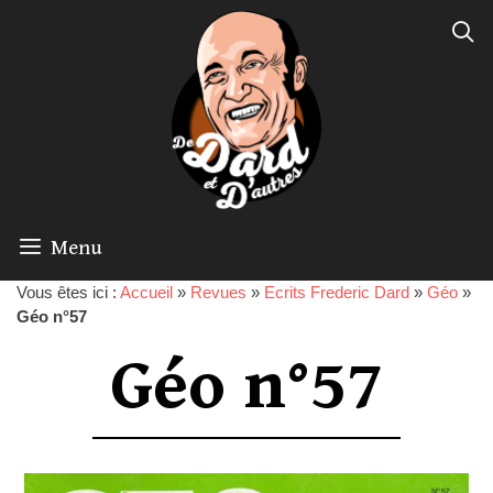
Menu
Vous êtes ici :
Accueil
»
Revues
»
Ecrits Frederic Dard
»
Géo
»
Géo n°57
Géo n°57