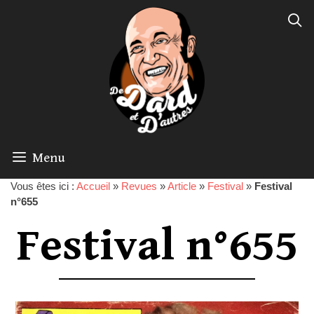
Menu
Vous êtes ici :
Accueil
»
Revues
»
Article
»
Festival
»
Festival
n°655
Festival n°655