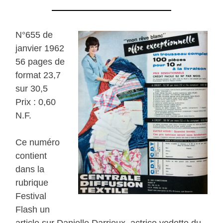
N°655 de
janvier 1962
56 pages de
format 23,7
sur 30,5
Prix : 0,60
N.F.
Ce numéro
contient
dans la
rubrique
Festival
Flash un
article sur Danielle Darrieux, actrice vedette du