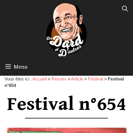
Menu
Vous êtes ici :
Accueil
»
Revues
»
Article
»
Festival
»
Festival
n°654
Festival n°654