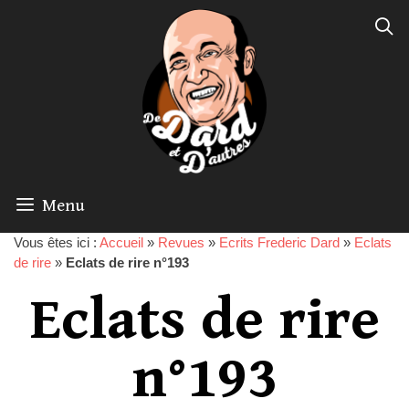
Menu
Vous êtes ici :
Accueil
»
Revues
»
Ecrits Frederic Dard
»
Eclats
de rire
»
Eclats de rire n°193
Eclats de rire
n°193