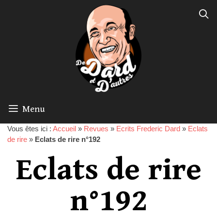
Menu
Vous êtes ici :
Accueil
»
Revues
»
Ecrits Frederic Dard
»
Eclats
de rire
»
Eclats de rire n°192
Eclats de rire
n°192