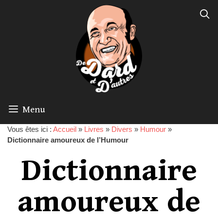
Menu
Vous êtes ici :
Accueil
»
Livres
»
Divers
»
Humour
»
Dictionnaire amoureux de l’Humour
Dictionnaire
amoureux de