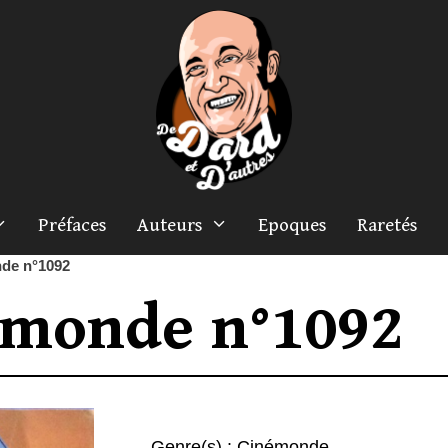
Préfaces
Auteurs
Epoques
Raretés
de n°1092
émonde n°1092
Genre(s) :
Cinémonde