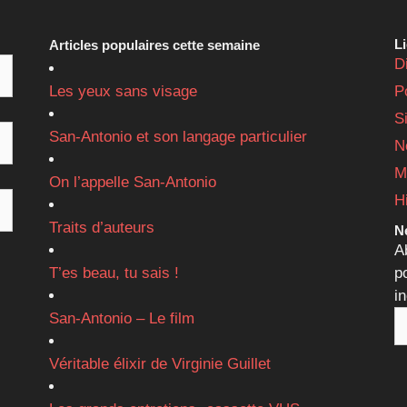
L
Articles populaires cette semaine
D
Les yeux sans visage
P
S
San-Antonio et son langage particulier
N
M
On l’appelle San-Antonio
H
Traits d’auteurs
Ne
A
T’es beau, tu sais !
p
i
San-Antonio – Le film
Véritable élixir de Virginie Guillet