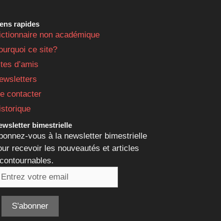
iens rapides
ictionnaire non académique
ourquoi ce site?
ites d’amis
ewsletters
e contacter
istorique
wsletter bimestrielle
bonnez-vous à la newsletter bimestrielle
our recevoir les nouveautés et articles
ncontournables.