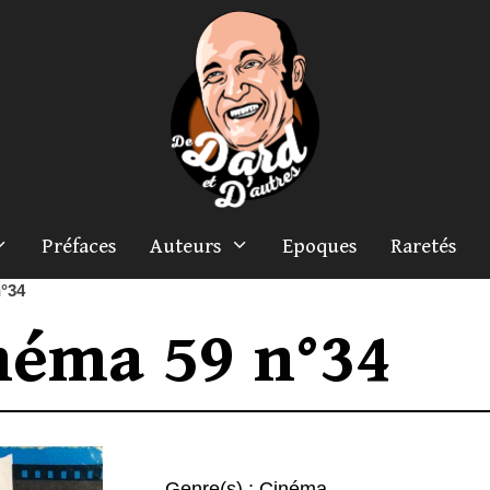
Préfaces
Auteurs
Epoques
Raretés
°34
néma 59 n°34
Genre(s) :
Cinéma