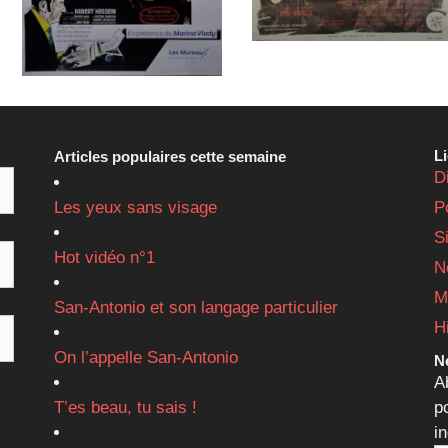
L
Articles populaires cette semaine
D
Les yeux sans visage
P
S
Hot vidéo n°1
N
M
San-Antonio et son langage particulier
H
On l’appelle San-Antonio
Ne
A
T’es beau, tu sais !
p
i