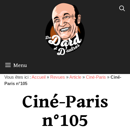
Menu
Vous êtes ici :
Accueil
»
Revues
»
Article
»
Ciné-Paris
»
Ciné-
Paris n°105
Ciné-Paris
n°105