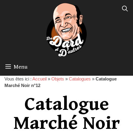
Menu
Vous êtes ici :
Accueil
»
Objets
»
Catalogues
»
Catalogue
Marché Noir n°12
Catalogue
Marché Noir