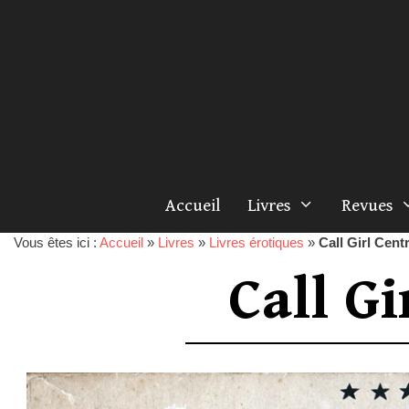
Accueil
Livres
Revues
Vous êtes ici :
Accueil
»
Livres
»
Livres érotiques
»
Call Girl Cent
Call Gi