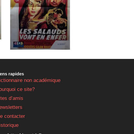
iens rapides
ictionnaire non académique
ourquoi ce site?
ites d’amis
ewsletters
e contacter
istorique