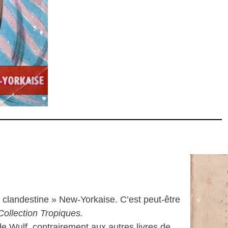
« clandestine » New-Yorkaise. C’est peut-être
Collection Tropiques.
de Wulf, contrairement aux autres livres de