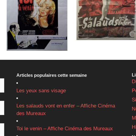
L
Articles populaires cette semaine
D
Les yeux sans visage
P
S
Les salauds vont en enfer – Affiche Cinéma
N
des Mureaux
M
H
Toi le venin – Affiche Cinéma des Mureaux