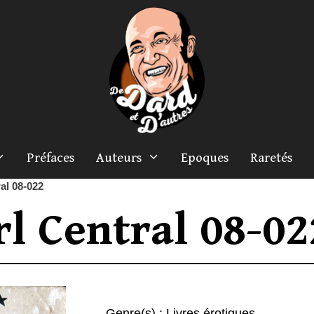
Préfaces
Auteurs
Epoques
Raretés
ral 08-022
rl Central 08-02
Genre(s) :
Livres érotiques