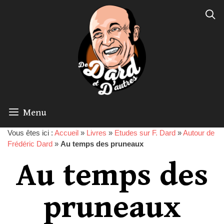
Menu
Vous êtes ici :
Accueil
»
Livres
»
Etudes sur F. Dard
»
Autour de
Frédéric Dard
»
Au temps des pruneaux
Au temps des
pruneaux