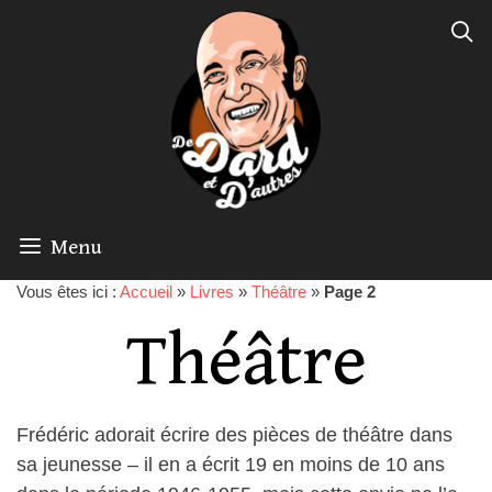
Menu
Vous êtes ici :
Accueil
»
Livres
»
Théâtre
»
Page 2
Théâtre
Frédéric adorait écrire des pièces de théâtre dans
sa jeunesse – il en a écrit 19 en moins de 10 ans