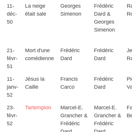
11-
La neige
Georges
Frédéric
R
déc-
était sale
Simenon
Dard &
R
50
Georges
Simenon
21-
Mort d'une
Frédéric
Frédéric
J
févr-
comédienne
Dard
Dard
Ra
51
11-
Jésus la
Francis
Frédéric
Pi
janv-
Caille
Carco
Dard
Va
52
23-
Tartempion
Marcel-E.
Marcel-E.
Fa
févr-
Grancher &
Grancher &
Be
52
Frédéric
Frédéric
Dard
Dard