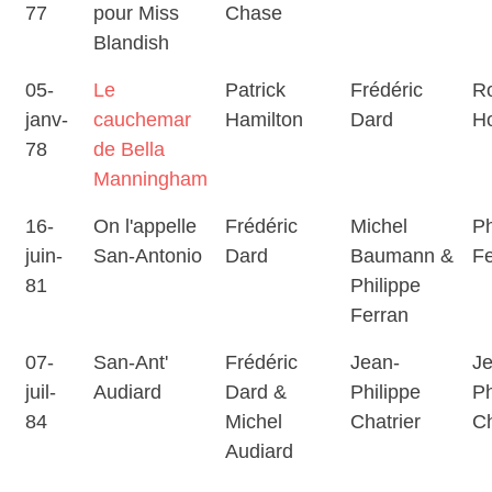
77
pour Miss
Chase
Blandish
05-
Le
Patrick
Frédéric
Ro
janv-
cauchemar
Hamilton
Dard
H
78
de Bella
Manningham
16-
On l'appelle
Frédéric
Michel
Ph
juin-
San-Antonio
Dard
Baumann &
Fe
81
Philippe
Ferran
07-
San-Ant'
Frédéric
Jean-
Je
juil-
Audiard
Dard &
Philippe
Ph
84
Michel
Chatrier
Ch
Audiard