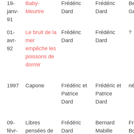
19-
Baby-
Frédéric
Frédéric
B
janv-
Meurtre
Dard
Dard
G
91
01-
Le bruit de la
Frédéric
Frédéric
?
avr-
mer
Dard
Dard
92
empêche les
poissons de
dormir
1997
Capone
Frédéric et
Frédéric et
né
Patrice
Patrice
Dard
Dard
09-
Libres
Frédéric
Bernard
Fr
févr-
pensées de
Dard
Mabille
Bo