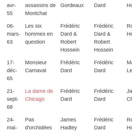
avr-
assassins de
Gordeaux
Dard
H
55
Montchat
06-
Les six
Frédéric
Frédéric
Ro
mars-
hommes en
Dard &
Dard &
H
63
question
Robert
Robert
Hossein
Hossein
17-
Monsieur
Frédéric
Frédéric
M
déc-
Carnaval
Dard
Dard
L
65
21-
La dame de
Frédéric
Frédéric
J
sept-
Chicago
Dard
Dard
C
68
24-
Pas
James
Frédéric
Ro
mai-
d'orchidées
Hadley
Dard
H