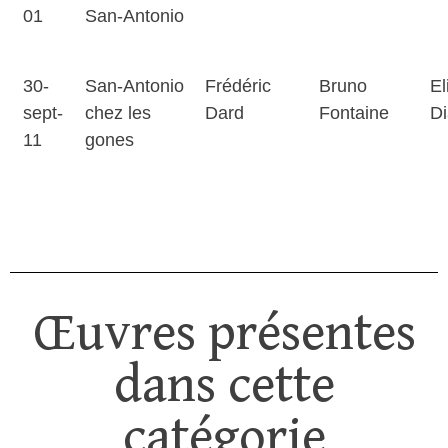
01
San-Antonio
30-
San-Antonio
Frédéric
Bruno
El
sept-
chez les
Dard
Fontaine
Di
11
gones
Œuvres présentes
dans cette
catégorie