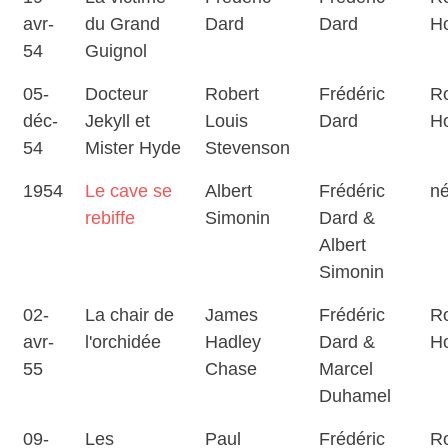
avr-
du Grand
Dard
Dard
H
54
Guignol
05-
Docteur
Robert
Frédéric
Ro
déc-
Jekyll et
Louis
Dard
H
54
Mister Hyde
Stevenson
1954
Le cave se
Albert
Frédéric
né
rebiffe
Simonin
Dard &
Albert
Simonin
02-
La chair de
James
Frédéric
Ro
avr-
l'orchidée
Hadley
Dard &
H
55
Chase
Marcel
Duhamel
09-
Les
Paul
Frédéric
Ro