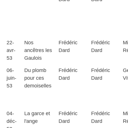
22-
Nos
Frédéric
Frédéric
Mi
avr-
ancêtres les
Dard
Dard
R
53
Gaulois
06-
Du plomb
Frédéric
Frédéric
G
juin-
pour ces
Dard
Dard
Vi
53
demoiselles
04-
La garce et
Frédéric
Frédéric
Mi
déc-
l'ange
Dard
Dard
R