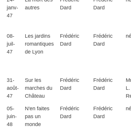
janv-
autres
Dard
Dard
47
08-
Les jardins
Frédéric
Frédéric
né
juil-
romantiques
Dard
Dard
47
de Lyon
31-
Sur les
Frédéric
Frédéric
Mr
août-
marches du
Dard
Dard
L.
47
Château
R
05-
N'en faites
Frédéric
Frédéric
né
juin-
pas un
Dard
Dard
48
monde