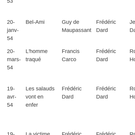
53
20-
Bel-Ami
Guy de
Frédéric
J
janv-
Maupassant
Dard
D
54
20-
L'homme
Francis
Frédéric
Ro
mars-
traqué
Carco
Dard
H
54
19-
Les salauds
Frédéric
Frédéric
Ro
avr-
vont en
Dard
Dard
H
54
enfer
19-
La victime
Frédéric
Frédéric
Ro