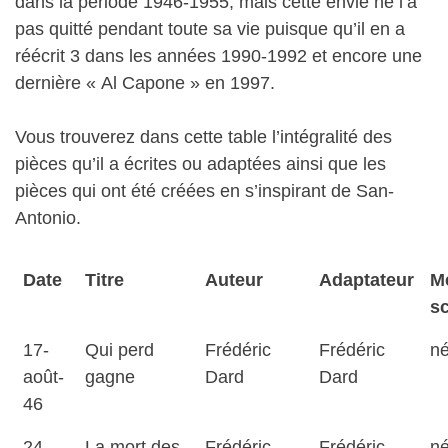
dans la période 1946-1955, mais cette envie ne l’a
pas quitté pendant toute sa vie puisque qu’il en a
réécrit 3 dans les années 1990-1992 et encore une
dernière « Al Capone » en 1997.
Vous trouverez dans cette table l’intégralité des
pièces qu’il a écrites ou adaptées ainsi que les
pièces qui ont été créées en s’inspirant de San-
Antonio.
Date
Titre
Auteur
Adaptateur
M
s
17-
Qui perd
Frédéric
Frédéric
né
août-
gagne
Dard
Dard
46
24-
La mort des
Frédéric
Frédéric
né