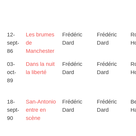
12-
Les brumes
Frédéric
Frédéric
Ro
sept-
de
Dard
Dard
H
86
Manchester
03-
Dans la nuit
Frédéric
Frédéric
Ro
oct-
la liberté
Dard
Dard
H
89
18-
San-Antonio
Frédéric
Frédéric
B
sept-
entre en
Dard
Dard
Ha
90
scène