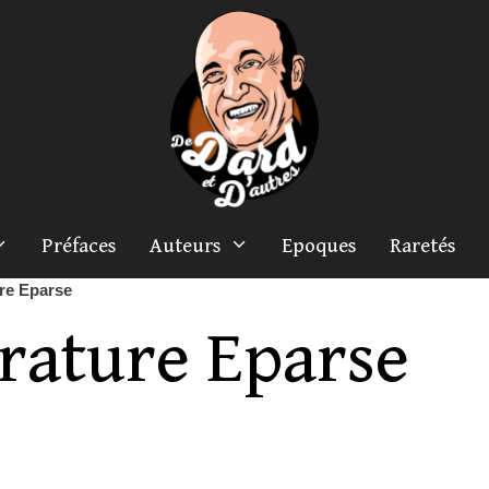
Préfaces
Auteurs
Epoques
Raretés
ure Eparse
érature Eparse