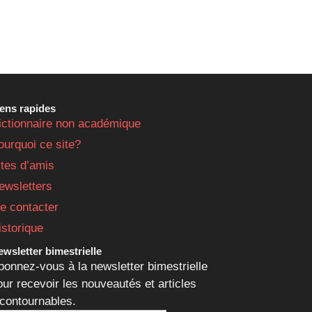
iens rapides
ictionnaire non académique
ourquoi ce site?
ites d’amis
ewsletters
e contacter
istorique
wsletter bimestrielle
bonnez-vous à la newsletter bimestrielle
our recevoir les nouveautés et articles
ncontournables.