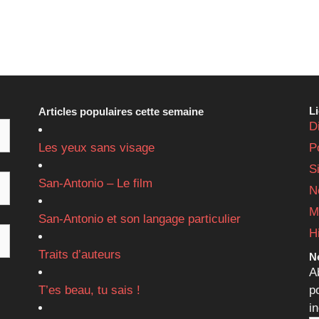
L
Articles populaires cette semaine
D
Les yeux sans visage
P
S
San-Antonio – Le film
N
M
San-Antonio et son langage particulier
H
Traits d’auteurs
Ne
A
T’es beau, tu sais !
p
i