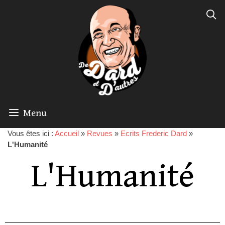
Menu
Vous êtes ici :
Accueil
»
Revues
»
Ecrits Frederic Dard
»
L'Humanité
L'Humanité