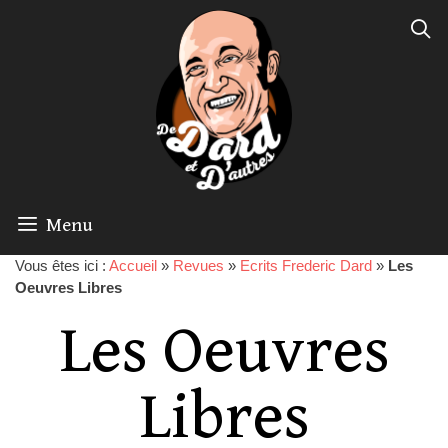
Menu
Vous êtes ici :
Accueil
»
Revues
»
Ecrits Frederic Dard
»
Les
Oeuvres Libres
Les Oeuvres
Libres