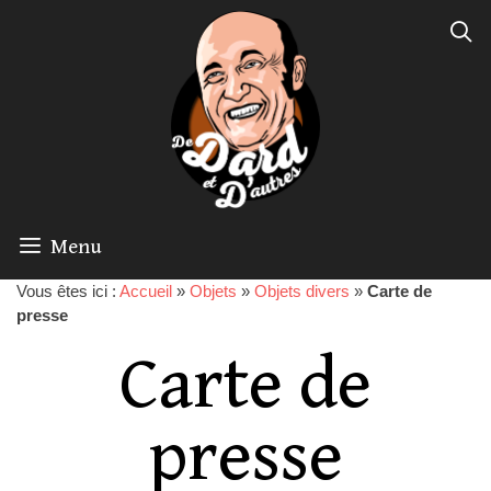
Menu
Vous êtes ici :
Accueil
»
Objets
»
Objets divers
»
Carte de
presse
Carte de
presse