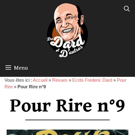
Menu
Vous êtes ici :
Accueil
»
Revues
»
Ecrits Frederic Dard
»
Pour
Rire
»
Pour Rire n°9
Pour Rire n°9