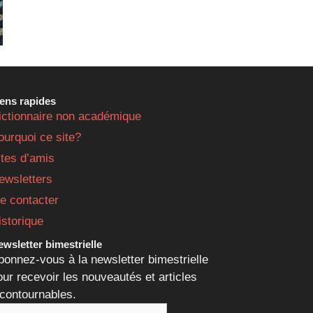
iens rapides
ictionnaire non académique
ourquoi ce site?
ites d’amis
ewsletters
e contacter
istorique
wsletter bimestrielle
bonnez-vous à la newsletter bimestrielle
our recevoir les nouveautés et articles
ncontournables.