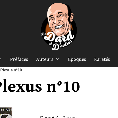
Préfaces
Auteurs
Epoques
Raretés
»
Plexus n°10
Plexus n°10
Genre(s) :
Plexus