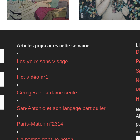
L
Articles populaires cette semaine
D
Les yeux sans visage
P
S
Hot vidéo n°1
N
M
Georges et la dame seule
H
San-Antonio et son langage particulier
Ne
A
Paris-Match n°2314
p
i
Ça baigne dans le béton