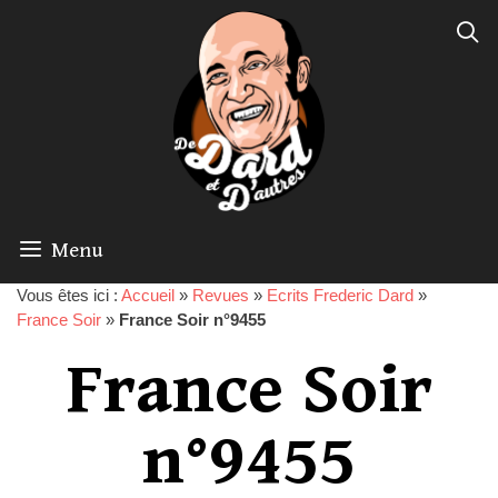
Menu
Vous êtes ici :
Accueil
»
Revues
»
Ecrits Frederic Dard
»
France Soir
»
France Soir n°9455
France Soir
n°9455