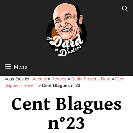
Menu
Vous êtes ici :
Accueil
»
Revues
»
Ecrits Frederic Dard
»
Cent
blagues - Série 1
»
Cent Blagues n°23
Cent Blagues
n°23