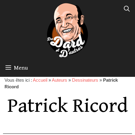
Menu
Vous êtes ici :
Accueil
»
Auteurs
»
Dessinateurs
»
Patrick
Ricord
Patrick Ricord