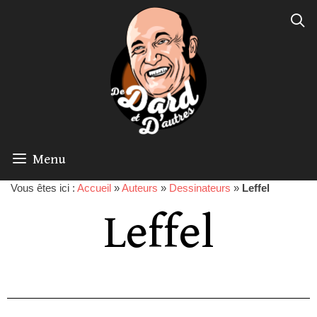
Menu
Vous êtes ici :
Accueil
»
Auteurs
»
Dessinateurs
»
Leffel
Leffel