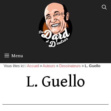
Menu
Vous êtes ici :
Accueil
»
Auteurs
»
Dessinateurs
»
L. Guello
L. Guello