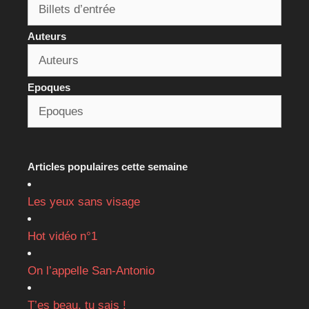
Auteurs
Epoques
Articles populaires cette semaine
Les yeux sans visage
Hot vidéo n°1
On l’appelle San-Antonio
T’es beau, tu sais !