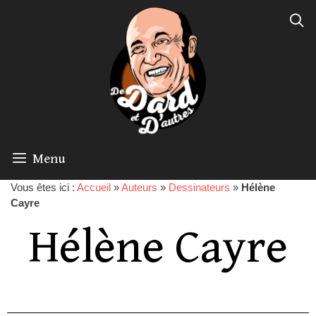
Menu
Vous êtes ici :
Accueil
»
Auteurs
»
Dessinateurs
»
Hélène
Cayre
Hélène Cayre