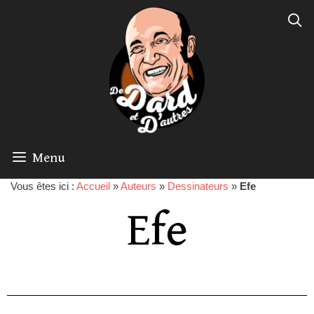
Menu
Vous êtes ici :
Accueil
»
Auteurs
»
Dessinateurs
»
Efe
Efe