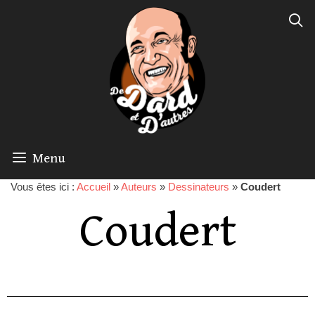
Menu
Vous êtes ici :
Accueil
»
Auteurs
»
Dessinateurs
»
Coudert
Coudert