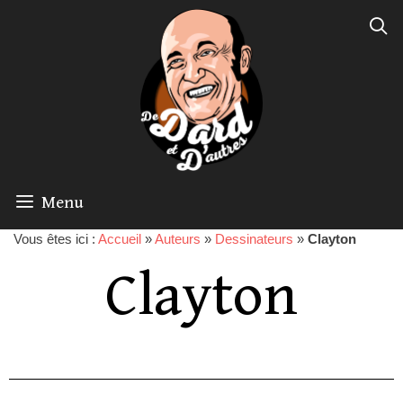
Menu
Vous êtes ici :
Accueil
»
Auteurs
»
Dessinateurs
»
Clayton
Clayton