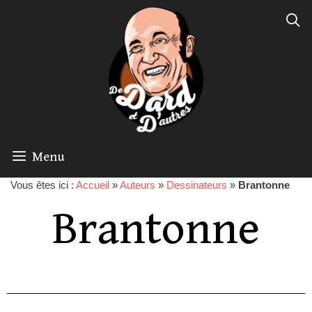
Menu
Vous êtes ici :
Accueil
»
Auteurs
»
Dessinateurs
»
Brantonne
Brantonne