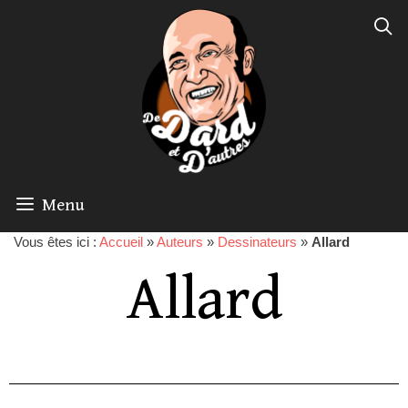
Menu
Vous êtes ici :
Accueil
»
Auteurs
»
Dessinateurs
»
Allard
Allard