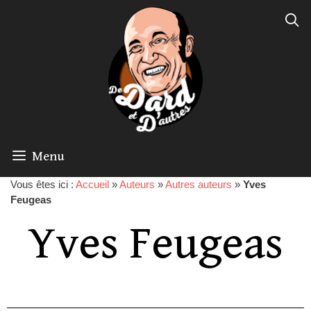
Menu
Vous êtes ici :
Accueil
»
Auteurs
»
Autres auteurs
»
Yves
Feugeas
Yves Feugeas