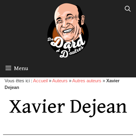
Menu
Vous êtes ici :
Accueil
»
Auteurs
»
Autres auteurs
»
Xavier
Dejean
Xavier Dejean