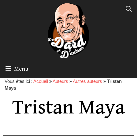
Menu
Vous êtes ici :
Accueil
»
Auteurs
»
Autres auteurs
»
Tristan
Maya
Tristan Maya