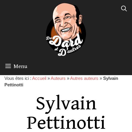
Menu
Vous êtes ici :
Accueil
»
Auteurs
»
Autres auteurs
»
Sylvain
Pettinotti
Sylvain
Pettinotti