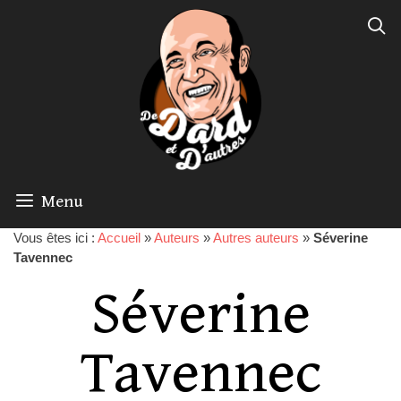
Menu
Vous êtes ici :
Accueil
»
Auteurs
»
Autres auteurs
»
Séverine
Tavennec
Séverine
Tavennec