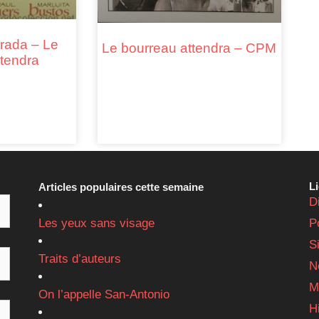
rada – Le
Le bourreau attendra – CPM
ttendra
L
Articles populaires cette semaine
D
Les yeux sans visage
P
S
Traits d’auteurs
N
M
On l’appelle San-Antonio
H