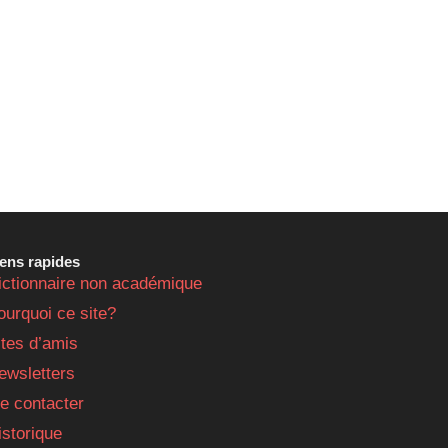
iens rapides
ictionnaire non académique
ourquoi ce site?
ites d’amis
ewsletters
e contacter
istorique