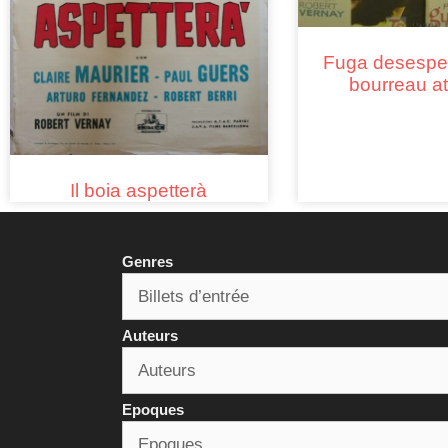
Fuga desespe
bourreau a
Il boia aspetterà
Genres
Auteurs
Epoques