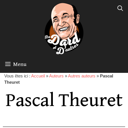
Menu
Vous êtes ici :
Accueil
»
Auteurs
»
Autres auteurs
»
Pascal
Theuret
Pascal Theuret