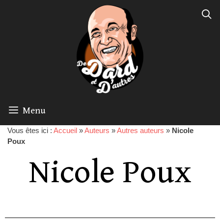
Menu
Vous êtes ici :
Accueil
»
Auteurs
»
Autres auteurs
»
Nicole
Poux
Nicole Poux