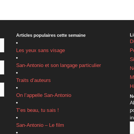
L
Articles populaires cette semaine
D
Les yeux sans visage
P
S
San-Antonio et son langage particulier
N
M
Traits d’auteurs
H
On l’appelle San-Antonio
Ne
A
T’es beau, tu sais !
p
i
San-Antonio – Le film