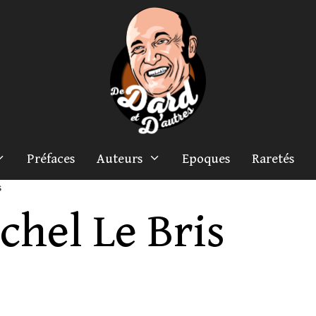
Préfaces
Auteurs
Epoques
Raretés
s
chel Le Bris