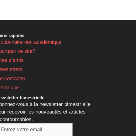
iens rapides
ictionnaire non académique
ourquoi ce site?
ites d’amis
ewsletters
e contacter
istorique
wsletter bimestrielle
bonnez-vous à la newsletter bimestrielle
our recevoir les nouveautés et articles
ncontournables.