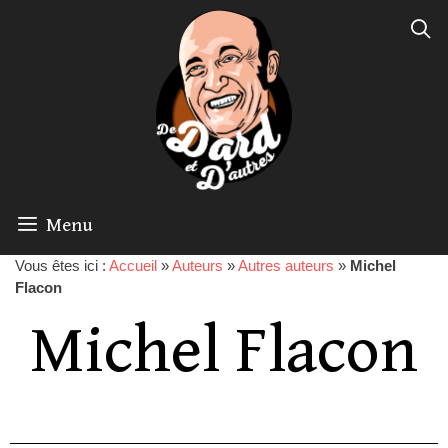
Menu
Vous êtes ici :
Accueil
»
Auteurs
»
Autres auteurs
»
Michel
Flacon
Michel Flacon