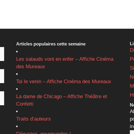
L
Articles populaires cette semaine
D
Les salauds vont en enfer – Affiche Cinéma
P
des Mureaux
S
N
Toi le venin – Affiche Cinéma des Mureaux
M
H
La dame de Chicago – Affiche Théâtre et
Confetti
Ne
A
Traits d’auteurs
p
i
Dégustez, gourmandes !