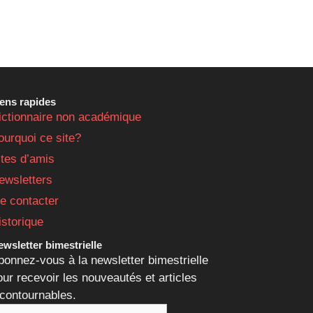
iens rapides
ictionnaire non académique
ourquoi ce site?
ites d’amis
ewsletters
e contacter
istorique
wsletter bimestrielle
bonnez-vous à la newsletter bimestrielle
our recevoir les nouveautés et articles
ncontournables.