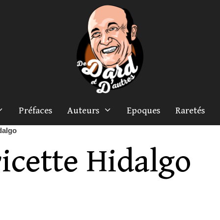
Préfaces
Auteurs
Epoques
Raretés
dalgo
icette Hidalgo