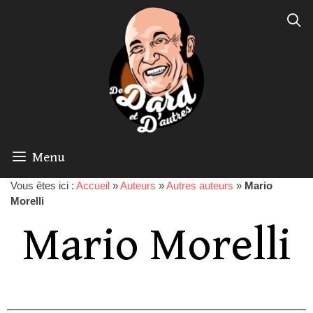
Menu
Vous êtes ici :
Accueil
»
Auteurs
»
Autres auteurs
»
Mario
Morelli
Mario Morelli