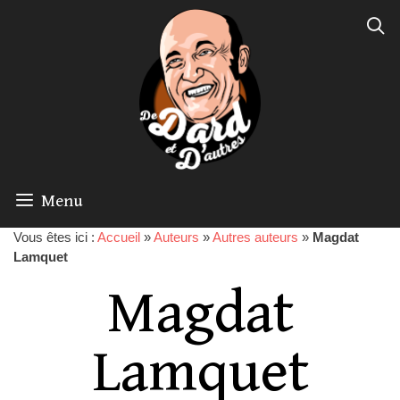
Menu
Vous êtes ici :
Accueil
»
Auteurs
»
Autres auteurs
»
Magdat
Lamquet
Magdat
Lamquet