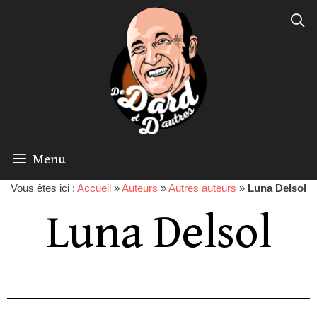
Menu
Vous êtes ici :
Accueil
»
Auteurs
»
Autres auteurs
»
Luna Delsol
Luna Delsol