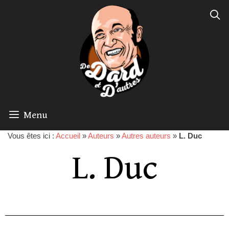
Menu
Vous êtes ici :
Accueil
»
Auteurs
»
Autres auteurs
»
L. Duc
L. Duc