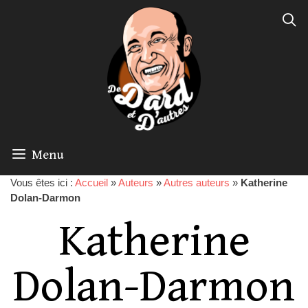
Menu
Vous êtes ici :
Accueil
»
Auteurs
»
Autres auteurs
»
Katherine
Dolan-Darmon
Katherine
Dolan-Darmon