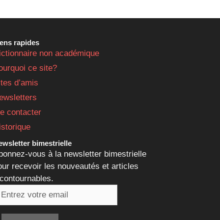
iens rapides
ictionnaire non académique
ourquoi ce site?
ites d’amis
ewsletters
e contacter
istorique
wsletter bimestrielle
bonnez-vous à la newsletter bimestrielle
our recevoir les nouveautés et articles
ncontournables.