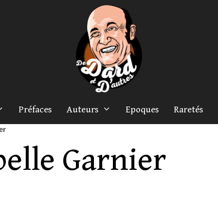
Préfaces
Auteurs
Epoques
Raretés
er
belle Garnier