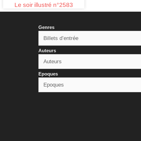
Le soir illustré n°2583
Genres
Auteurs
Epoques