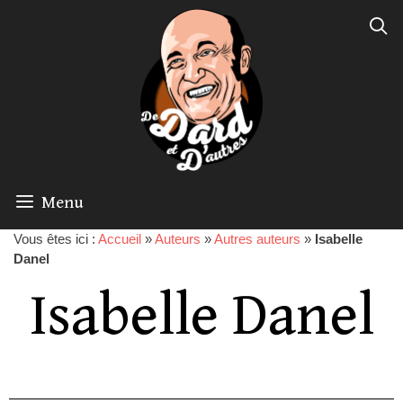
Menu
Vous êtes ici :
Accueil
»
Auteurs
»
Autres auteurs
»
Isabelle
Danel
Isabelle Danel